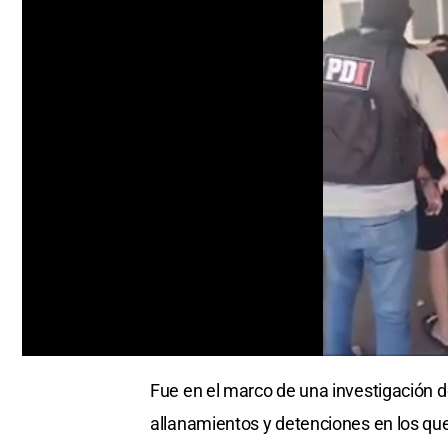
Cargando anuncio
0
of
Fue en el marco de una investigación de
17
seconds
Volume
allanamientos y detenciones en los que
0%