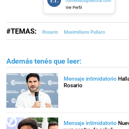
contenidos@ellitoral.com
Ver Perfil
#TEMAS:
Rosario
Maximiliano Pullaro
Además tenés que leer:
Mensaje intimidatorio
Hall
Rosario
Mensaje intimidatorio
Nuev