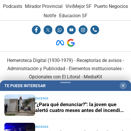
Podcasts
Mirador Provincial
VivíMejor SF
Puerto Negocios
Notife
Educacion SF
Hemeroteca Digital (1930-1979)
-
Receptorías de avisos
-
Administración y Publicidad
-
Elementos institucionales
-
Opcionales con El Litoral
-
MediaKit
TE PUEDE INTERESAR
✕
El Litoral es miembro de:
SUCESOS
"¿Para qué denunciar?": la joven que
alertó cuatro meses antes del incendio
reclama ser escuchada
SUCESOS
En Asociación con: