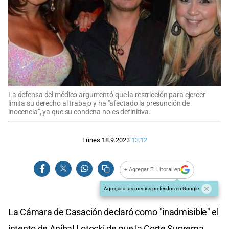
La defensa del médico argumentó que la restricción para ejercer
limita su derecho al trabajo y ha "afectado la presunción de
inocencia", ya que su condena no es definitiva.
Lunes 18.9.2023
13:12
+ Agregar El Litoral en
Agregar a tus medios preferidos en Google
La Cámara de Casación declaró como "inadmisible" el
intento de Aníbal Lotocki de que la Corte Suprema