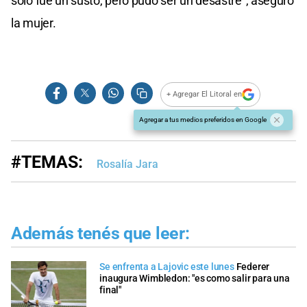
sólo fue un susto, pero pudo ser un desastre”, aseguró
la mujer.
+ Agregar El Litoral en
Agregar a tus medios preferidos en Google
#TEMAS:
Rosalía Jara
Además tenés que leer:
Se enfrenta a Lajovic este lunes
Federer
inaugura Wimbledon: "es como salir para una
final"