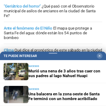
"Geriátrico del horror"
¿Qué pasó con el Observatorio
municipal de asilos de ancianos en la ciudad de Santa
Fe?
Ante el fenómeno de El Niño
El mapa que protege a
Santa Fe del agua: dónde están los 54 puntos de
bombeo
Clima
Qué dice el pronóstico de este sábado en la ciudad
de Santa Fe
TE PUEDE INTERESAR
✕
SUCESOS
Gestión de Riesgo
Fenómeno El Niño: así es el portal
Murió una nena de 3 años tras caer con
informativo que lanzó la ciudad de Santa Fe
sus padres al lago Nahuel Huapi
SUCESOS
Una balacera en la zona oeste de Santa
Fe terminó con un hombre acribillado
+
Sucesos