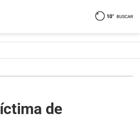
10°
BUSCAR
víctima de