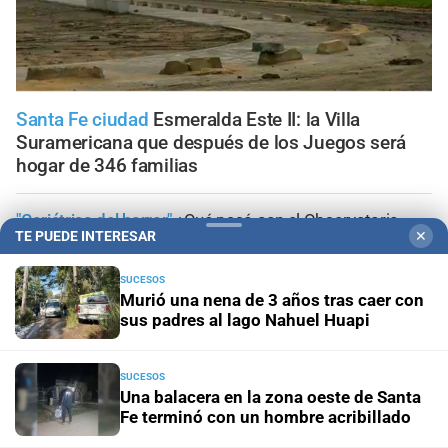
Santa Fe ciudad
Esmeralda Este II: la Villa
Suramericana que después de los Juegos será
hogar de 346 familias
"Geriátrico del horror"
¿Qué pasó con el Observatorio
TE PUEDE INTERESAR
✕
municipal de asilos de ancianos en la ciudad de Santa
Fe?
SUCESOS
Murió una nena de 3 años tras caer con
Ante el fenómeno de El Niño
El mapa que protege a
sus padres al lago Nahuel Huapi
Santa Fe del agua: dónde están los 54 puntos de
bombeo
SUCESOS
Una balacera en la zona oeste de Santa
Clima
Qué dice el pronóstico de este sábado en la ciudad
Fe terminó con un hombre acribillado
de Santa Fe