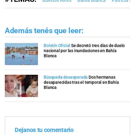
Buenos Aires
Bahía Blanca
Patricia Bu
Además tenés que leer:
Boletín Oficial
Se decretó tres días de duelo
nacional por las inundaciones en Bahía
Blanca
Búsqueda desesperada
Dos hermanas
desaparecidas tras el temporal en Bahía
Blanca
Dejanos tu comentario