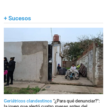
+
Sucesos
Geriátricos clandestinos
"¿Para qué denunciar?":
la joven que alertó cuatro meses antes del