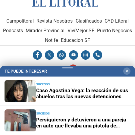
Campolitoral
Revista Nosotros
Clasificados
CYD Litoral
Podcasts
Mirador Provincial
VivíMejor SF
Puerto Negocios
Notife
Educacion SF
TE PUEDE INTERESAR
✕
SUCESOS
Hemeroteca Digital (1930-1979)
-
Receptorías de avisos
-
Caso Agostina Vega: la reacción de sus
Administración y Publicidad
-
Elementos institucionales
-
abuelos tras las nuevas detenciones
Opcionales con El Litoral
-
MediaKit
SUCESOS
Persiguieron y detuvieron a una pareja
El Litoral es miembro de:
en auto que llevaba una pistola de
grueso calibre