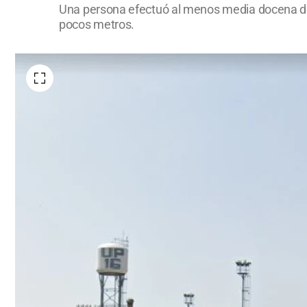
Una persona efectuó al menos media docena de 
pocos metros.