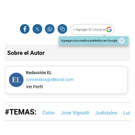
+ Agregar El Litoral en
Agregar a tus medios preferidos en Google
Sobre el Autor
Redacción EL
contenidos@ellitoral.com
Ver Perfil
#TEMAS:
Colón
José Vignatti
Judiciales
Luis 