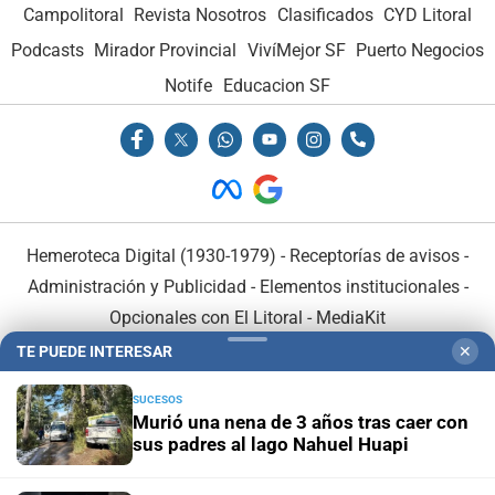
Campolitoral
Revista Nosotros
Clasificados
CYD Litoral
Podcasts
Mirador Provincial
VivíMejor SF
Puerto Negocios
Notife
Educacion SF
Hemeroteca Digital (1930-1979)
-
Receptorías de avisos
-
Administración y Publicidad
-
Elementos institucionales
-
Opcionales con El Litoral
-
MediaKit
TE PUEDE INTERESAR
✕
El Litoral es miembro de:
SUCESOS
Murió una nena de 3 años tras caer con
sus padres al lago Nahuel Huapi