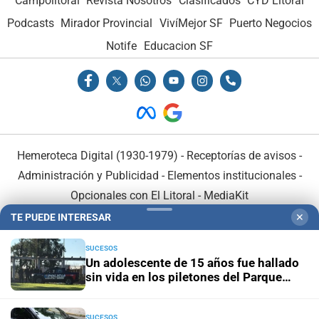
Campolitoral
Revista Nosotros
Clasificados
CYD Litoral
Podcasts
Mirador Provincial
VivíMejor SF
Puerto Negocios
Notife
Educacion SF
Hemeroteca Digital (1930-1979)
-
Receptorías de avisos
-
Administración y Publicidad
-
Elementos institucionales
-
Opcionales con El Litoral
-
MediaKit
TE PUEDE INTERESAR
✕
El Litoral es miembro de:
SUCESOS
Un adolescente de 15 años fue hallado
sin vida en los piletones del Parque
Garay
SUCESOS