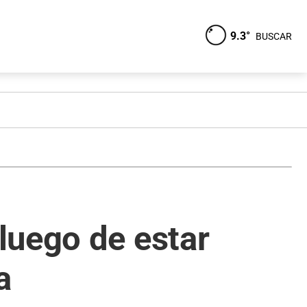
9.3°
BUSCAR
luego de estar
a