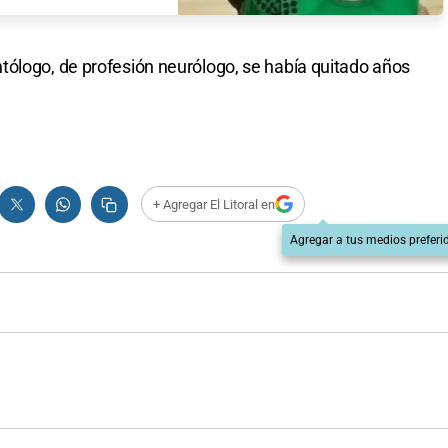
tólogo, de profesión neurólogo, se había quitado años
+ Agregar El Litoral en
Agregar a tus medios preferi