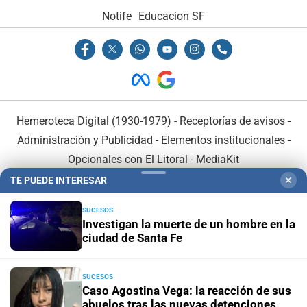
Notife
Educacion SF
Hemeroteca Digital (1930-1979)
-
Receptorías de avisos
-
Administración y Publicidad
-
Elementos institucionales
-
Opcionales con El Litoral
-
MediaKit
TE PUEDE INTERESAR
✕
El Litoral es miembro de:
SUCESOS
Investigan la muerte de un hombre en la
ciudad de Santa Fe
SUCESOS
En Asociación con:
Caso Agostina Vega: la reacción de sus
abuelos tras las nuevas detenciones