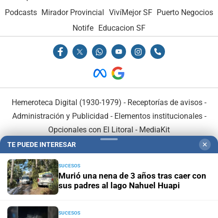
Podcasts
Mirador Provincial
VivíMejor SF
Puerto Negocios
Notife
Educacion SF
Hemeroteca Digital (1930-1979)
-
Receptorías de avisos
-
Administración y Publicidad
-
Elementos institucionales
-
Opcionales con El Litoral
-
MediaKit
TE PUEDE INTERESAR
✕
El Litoral es miembro de:
SUCESOS
Murió una nena de 3 años tras caer con
sus padres al lago Nahuel Huapi
SUCESOS