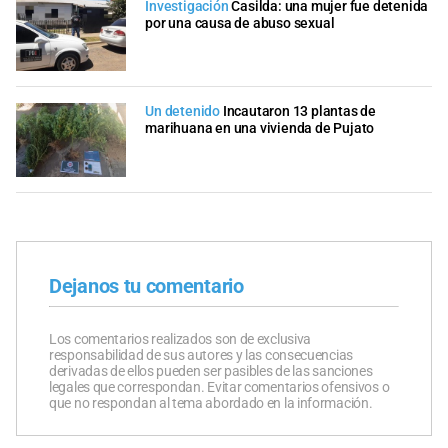
Investigación
Casilda: una mujer fue detenida
por una causa de abuso sexual
Un detenido
Incautaron 13 plantas de
marihuana en una vivienda de Pujato
Dejanos tu comentario
Los comentarios realizados son de exclusiva
responsabilidad de sus autores y las consecuencias
derivadas de ellos pueden ser pasibles de las sanciones
legales que correspondan. Evitar comentarios ofensivos o
que no respondan al tema abordado en la información.