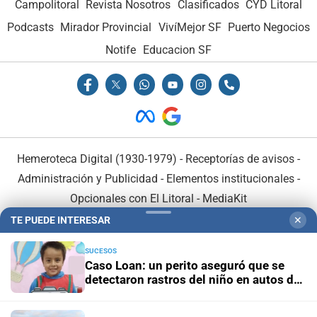
Campolitoral
Revista Nosotros
Clasificados
CYD Litoral
Podcasts
Mirador Provincial
VivíMejor SF
Puerto Negocios
Notife
Educacion SF
Hemeroteca Digital (1930-1979)
-
Receptorías de avisos
-
Administración y Publicidad
-
Elementos institucionales
-
Opcionales con El Litoral
-
MediaKit
TE PUEDE INTERESAR
✕
El Litoral es miembro de:
SUCESOS
Caso Loan: un perito aseguró que se
detectaron rastros del niño en autos de
los acusados