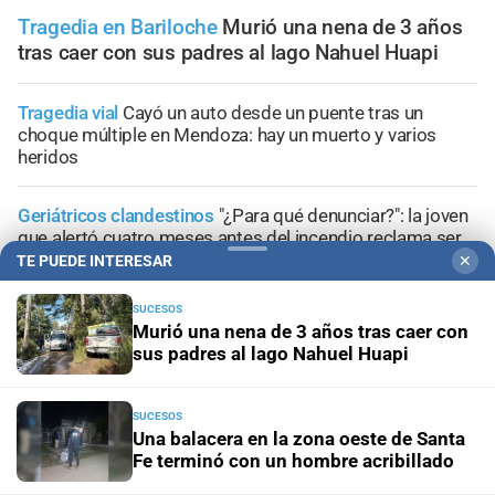
Tragedia en Bariloche
Murió una nena de 3 años
tras caer con sus padres al lago Nahuel Huapi
Tragedia vial
Cayó un auto desde un puente tras un
choque múltiple en Mendoza: hay un muerto y varios
heridos
Geriátricos clandestinos
"¿Para qué denunciar?": la joven
que alertó cuatro meses antes del incendio reclama ser
escuchada
TE PUEDE INTERESAR
✕
SUCESOS
Penas máximas
Pedirán 15 años de prisión para madre e
Murió una nena de 3 años tras caer con
hija por el crimen de Jeremías Monzón
sus padres al lago Nahuel Huapi
Encubrimiento agravado
Caso Agostina Vega: la
reacción de sus abuelos tras las nuevas detenciones
SUCESOS
Una balacera en la zona oeste de Santa
Fe terminó con un hombre acribillado