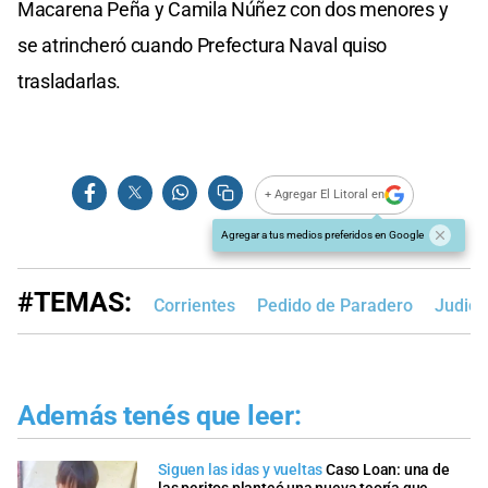
Macarena Peña y Camila Núñez con dos menores y
se atrincheró cuando Prefectura Naval quiso
trasladarlas.
+ Agregar El Litoral en
Agregar a tus medios preferidos en Google
#TEMAS:
Corrientes
Pedido de Paradero
Judici
Además tenés que leer:
Siguen las idas y vueltas
Caso Loan: una de