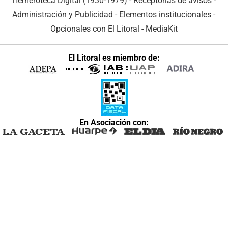
Hemeroteca Digital (1930-1979)
-
Receptorías de avisos
-
Administración y Publicidad
-
Elementos institucionales
-
Opcionales con El Litoral
-
MediaKit
El Litoral es miembro de:
En Asociación con: