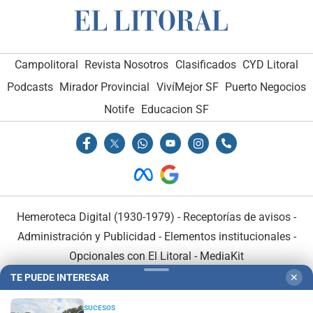
Campolitoral
Revista Nosotros
Clasificados
CYD Litoral
Podcasts
Mirador Provincial
VivíMejor SF
Puerto Negocios
Notife
Educacion SF
Hemeroteca Digital (1930-1979)
-
Receptorías de avisos
-
Administración y Publicidad
-
Elementos institucionales
-
Opcionales con El Litoral
-
MediaKit
TE PUEDE INTERESAR
✕
El Litoral es miembro de:
SUCESOS