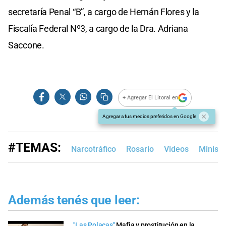
secretaría Penal “B”, a cargo de Hernán Flores y la
Fiscalía Federal Nº3, a cargo de la Dra. Adriana
Saccone.
+ Agregar El Litoral en
Agregar a tus medios preferidos en Google
#TEMAS:
Narcotráfico
Rosario
Videos
Ministe
Además tenés que leer:
"Las Polacas"
Mafia y prostitución en la