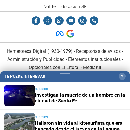
Notife
Educacion SF
Hemeroteca Digital (1930-1979)
-
Receptorías de avisos
-
Administración y Publicidad
-
Elementos institucionales
-
Opcionales con El Litoral
-
MediaKit
TE PUEDE INTERESAR
✕
El Litoral es miembro de:
SUCESOS
Investigan la muerte de un hombre en la
ciudad de Santa Fe
SUCESOS
En Asociación con:
Hallaron sin vida al kitesurfista que era
buscado desde el jueves en la Laguna