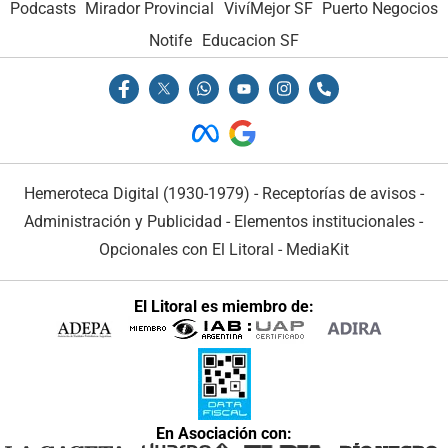
Podcasts
Mirador Provincial
VivíMejor SF
Puerto Negocios
Notife
Educacion SF
Hemeroteca Digital (1930-1979)
-
Receptorías de avisos
-
Administración y Publicidad
-
Elementos institucionales
-
Opcionales con El Litoral
-
MediaKit
El Litoral es miembro de:
En Asociación con: