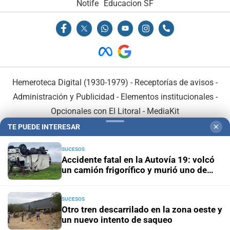
Notife
Educacion SF
Hemeroteca Digital (1930-1979)
-
Receptorías de avisos
-
Administración y Publicidad
-
Elementos institucionales
-
Opcionales con El Litoral
-
MediaKit
TE PUEDE INTERESAR
✕
El Litoral es miembro de:
SUCESOS
Accidente fatal en la Autovía 19: volcó
un camión frigorífico y murió uno de
sus ocupantes
SUCESOS
En Asociación con:
Otro tren descarrilado en la zona oeste y
un nuevo intento de saqueo