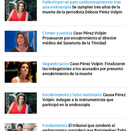
Falleció por un paro cardiorrespiratorio tras
una endoscopia
Se cumplen tres años de la
muerte de la periodista Débora Pérez Volpin
Crimen y justicia
Caso Pérez Volpin:
Procesaron por encubrimiento al director
médico del Sanatorio de la Trinidad
Segundo juicio
Caso Pérez Volpin: Finalizaron
las indagatorias a los acusados por presunto
encubrimiento de la muerte
Encubrimiento y falso testimonio
Causa Pérez
Volpin: indagan a la instrumentista que
participó en la endoscopía
Fundamentos
El tribunal que condenó al
endoscopista consideró que Bialolenkier "faltó