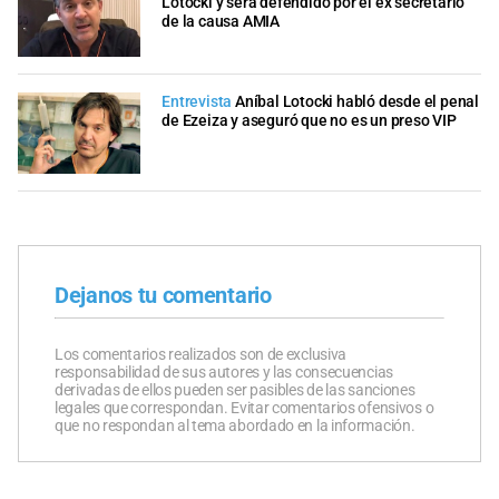
Lotocki y será defendido por el ex secretario
de la causa AMIA
Entrevista
Aníbal Lotocki habló desde el penal
de Ezeiza y aseguró que no es un preso VIP
Dejanos tu comentario
Los comentarios realizados son de exclusiva
responsabilidad de sus autores y las consecuencias
derivadas de ellos pueden ser pasibles de las sanciones
legales que correspondan. Evitar comentarios ofensivos o
que no respondan al tema abordado en la información.