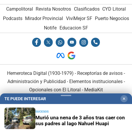
Campolitoral
Revista Nosotros
Clasificados
CYD Litoral
Podcasts
Mirador Provincial
VivíMejor SF
Puerto Negocios
Notife
Educacion SF
Hemeroteca Digital (1930-1979)
-
Receptorías de avisos
-
Administración y Publicidad
-
Elementos institucionales
-
Opcionales con El Litoral
-
MediaKit
TE PUEDE INTERESAR
✕
El Litoral es miembro de:
SUCESOS
Murió una nena de 3 años tras caer con
sus padres al lago Nahuel Huapi