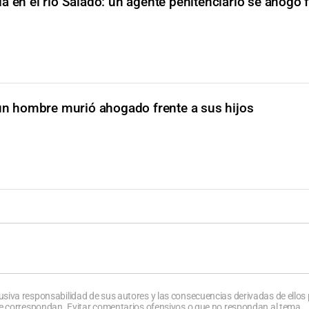
a en el río Salado: un agente penitenciario se ahogó f
 un hombre murió ahogado frente a sus hijos
usiva responsabilidad de sus autores y las consecuencias derivadas de ellos
que correspondan. Evitar comentarios ofensivos o que no respondan al tema