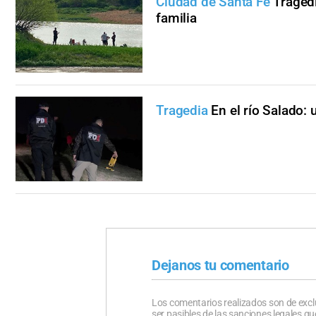
Ciudad de Santa Fe
Tragedi
familia
Tragedia
En el río Salado:
Dejanos tu comentario
Los comentarios realizados son de excl
ser pasibles de las sanciones legales 