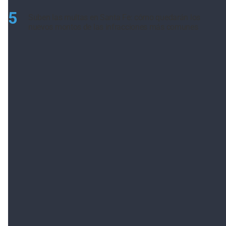
5
Suben las multas en Santa Fe: cómo quedarán los
nuevos montos de las infracciones más comunes