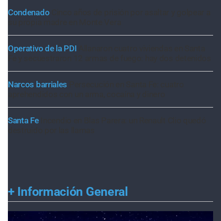
Condenado
Cinco años de prisión por asaltar y golpear a
su propia madre en Monte Vera
Operativo de la PDI
Allanaron cuatro viviendas en Santa
Fe y secuestraron 12 armas de fuego: hay dos detenidos
Narcos barriales
Persecución en Santa Fe: cuatro
aprehendidos con un arma, cocaína y dinero
Santa Fe
Incendio en Blas Parera: un Renault Clio quedó
destruido por las llamas
+
Información General