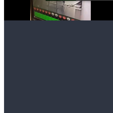
Cuidacoches
Además tenés que leer:
Con un cuchillo en barrio Sur
Un "trapito"
descontrolado amenazó a comerciantes