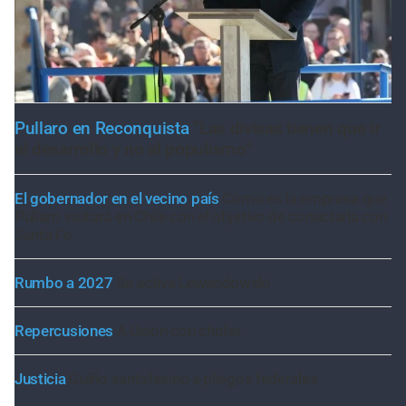
Pullaro en Reconquista
“Las divisas tienen que ir
al desarrollo y no al populismo”
El gobernador en el vecino país
Cómo es la empresa que
Pullaro visitará en Chile con el objetivo de conectarla con
Santa Fe
Rumbo a 2027
Se activa Lewandowski
Repercusiones
A Unión con chofer
Justicia
Guiño santafesino a pliegos federales