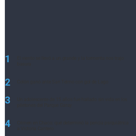
1
El viento se llevó a un grande y la tormenta nos trajo
basura
2
Colón ganó ante San Telmo con gol de Lago
3
Un adolescente de 15 años fue hallado sin vida en los
piletones del Parque Garay
4
Crimen en Chaco: qué determinó la pericia psiquiátrica
a Victoria Cantero