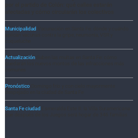
por el partido de Colón: qué calles estarán
afectadas y cómo circularán los colectivos
Municipalidad
Vacunación en Santa Fe: dónde y cuándo
aplican vacunas contra la gripe, neumonía, VSR y
coqueluche
Actualización
Suben las multas en Santa Fe: cómo
quedarán los nuevos montos de las infracciones más
comunes
Pronóstico
Domingo frío y con cielo mayormente
despejado en la ciudad de Santa Fe
Santa Fe ciudad
Esmeralda Este II: la Villa Suramericana
que después de los Juegos será hogar de 346 familias