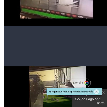
Por lo que pudo averiguar El Litoral, este sujeto fue
arrestado por personal policial. Se trata de un hombre
de 19 años. También se supo que se puso en
conocimiento a la fiscalía. Cabe señalar que hasta el
momento no había denuncias radicadas en relación a
este tema.
+ Agregar El Litoral en
Agregar a tus medios preferidos en Google
#TEMAS: