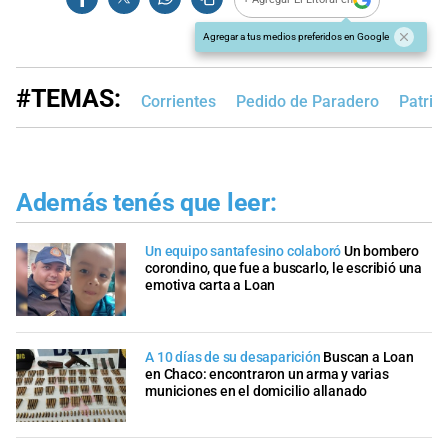
Agregar a tus medios preferidos en Google
#TEMAS:
Corrientes
Pedido de Paradero
Patrici
Además tenés que leer:
Un equipo santafesino colaboró
Un bombero
corondino, que fue a buscarlo, le escribió una
emotiva carta a Loan
A 10 días de su desaparición
Buscan a Loan
en Chaco: encontraron un arma y varias
municiones en el domicilio allanado