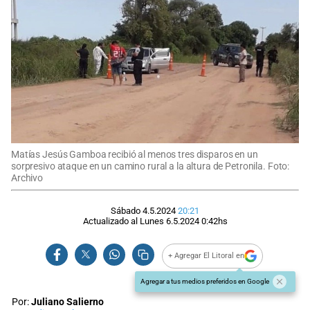
Matías Jesús Gamboa recibió al menos tres disparos en un
sorpresivo ataque en un camino rural a la altura de Petronila. Foto:
Archivo
Sábado 4.5.2024
20:21
Actualizado al
Lunes 6.5.2024
0:42
hs
+ Agregar El Litoral en
Agregar a tus medios preferidos en Google
Por:
Juliano Salierno