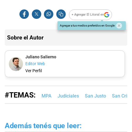
+ Agregar El Litoral en
Agregar a tus medios preferidos en Google
Sobre el Autor
Juliano Salierno
Editor Web
Ver Perfil
#TEMAS:
MPA
Judiciales
San Justo
San Crist
Además tenés que leer: