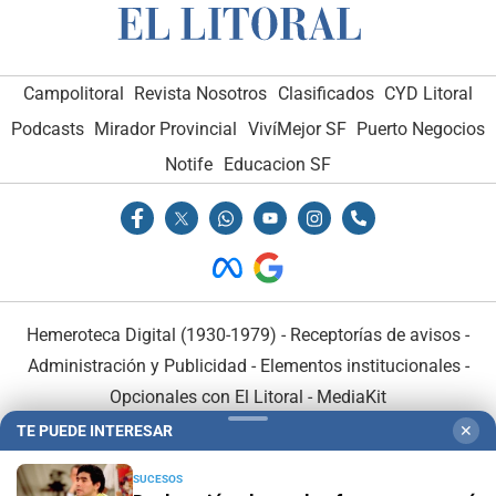
Campolitoral
Revista Nosotros
Clasificados
CYD Litoral
Podcasts
Mirador Provincial
VivíMejor SF
Puerto Negocios
Notife
Educacion SF
Hemeroteca Digital (1930-1979)
-
Receptorías de avisos
-
Administración y Publicidad
-
Elementos institucionales
-
Opcionales con El Litoral
-
MediaKit
TE PUEDE INTERESAR
✕
El Litoral es miembro de:
SUCESOS