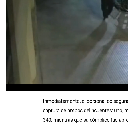
0
of
Inmediatamente, el personal de segurid
1
minute,
captura de ambos delincuentes: uno, me
5
seconds
Volume
340, mientras que su cómplice fue apr
0%