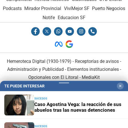
Podcasts
Mirador Provincial
VivíMejor SF
Puerto Negocios
Notife
Educacion SF
Hemeroteca Digital (1930-1979)
-
Receptorías de avisos
-
Administración y Publicidad
-
Elementos institucionales
-
Opcionales con El Litoral
-
MediaKit
TE PUEDE INTERESAR
✕
El Litoral es miembro de:
SUCESOS
Caso Agostina Vega: la reacción de sus
abuelos tras las nuevas detenciones
SUCESOS