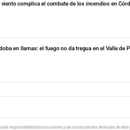
l viento complica el combate de los incendios en Cór
doba en llamas: el fuego no da tregua en el Valle de P
usiva responsabilidad de sus autores y las consecuencias derivadas de ellos