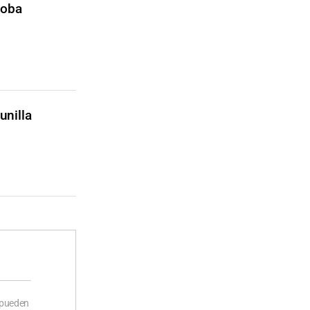
doba
unilla
 pueden