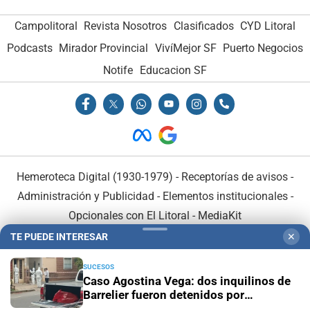
Campolitoral
Revista Nosotros
Clasificados
CYD Litoral
Podcasts
Mirador Provincial
VivíMejor SF
Puerto Negocios
Notife
Educacion SF
Hemeroteca Digital (1930-1979)
-
Receptorías de avisos
-
Administración y Publicidad
-
Elementos institucionales
-
Opcionales con El Litoral
-
MediaKit
TE PUEDE INTERESAR
✕
El Litoral es miembro de:
SUCESOS
Caso Agostina Vega: dos inquilinos de
Barrelier fueron detenidos por
encubrimiento agravado