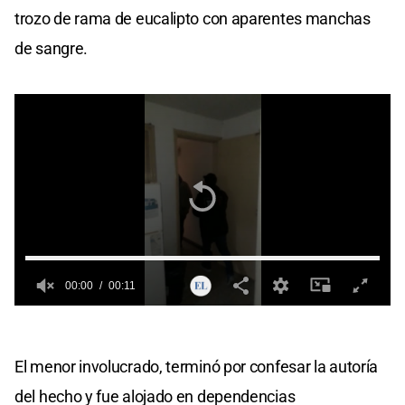
trozo de rama de eucalipto con aparentes manchas
de sangre.
00:00
00:11
0
seconds
of
0
El menor involucrado, terminó por confesar la autoría
seconds
del hecho y fue alojado en dependencias