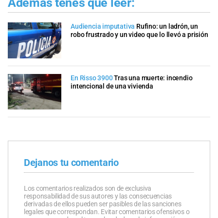
Además tenés que leer:
Audiencia imputativa
Rufino: un ladrón, un
robo frustrado y un video que lo llevó a prisión
En Risso 3900
Tras una muerte: incendio
intencional de una vivienda
Dejanos tu comentario
Los comentarios realizados son de exclusiva
responsabilidad de sus autores y las consecuencias
derivadas de ellos pueden ser pasibles de las sanciones
legales que correspondan. Evitar comentarios ofensivos o