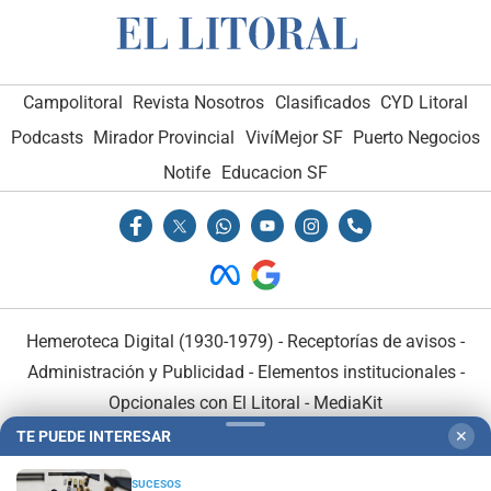
Campolitoral
Revista Nosotros
Clasificados
CYD Litoral
Podcasts
Mirador Provincial
VivíMejor SF
Puerto Negocios
Notife
Educacion SF
Hemeroteca Digital (1930-1979)
-
Receptorías de avisos
-
Administración y Publicidad
-
Elementos institucionales
-
Opcionales con El Litoral
-
MediaKit
TE PUEDE INTERESAR
✕
El Litoral es miembro de:
SUCESOS