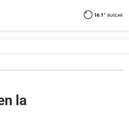
16.1°
BUSCAR
n la