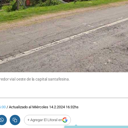
edor vial oeste de la capital santafesina.
6:00
/
Actualizado al
Miércoles 14.2.2024
16:32
hs
+ Agregar El Litoral en