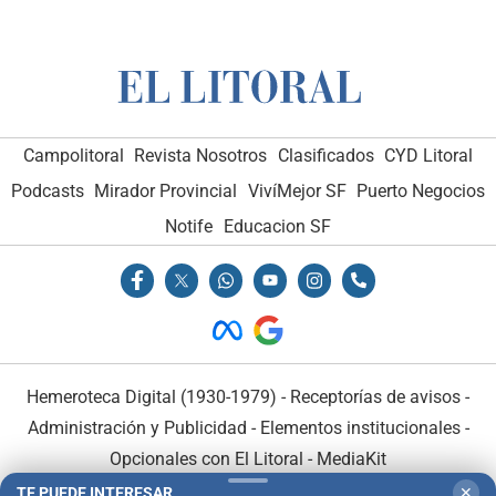
Campolitoral
Revista Nosotros
Clasificados
CYD Litoral
Podcasts
Mirador Provincial
VivíMejor SF
Puerto Negocios
Notife
Educacion SF
Hemeroteca Digital (1930-1979)
-
Receptorías de avisos
-
Administración y Publicidad
-
Elementos institucionales
-
Opcionales con El Litoral
-
MediaKit
TE PUEDE INTERESAR
✕