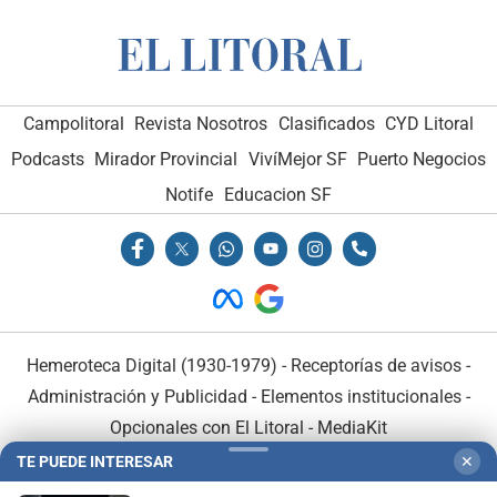
Campolitoral
Revista Nosotros
Clasificados
CYD Litoral
Podcasts
Mirador Provincial
VivíMejor SF
Puerto Negocios
Notife
Educacion SF
Hemeroteca Digital (1930-1979)
-
Receptorías de avisos
-
Administración y Publicidad
-
Elementos institucionales
-
Opcionales con El Litoral
-
MediaKit
TE PUEDE INTERESAR
✕
El Litoral es miembro de: