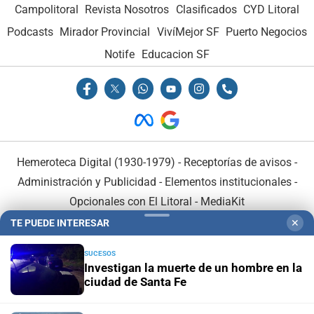
Campolitoral
Campolitoral
Revista Nosotros
Revista Nosotros
Clasificados
Clasificados
CYD Litoral
CYD Litoral
Podcasts
Podcasts
Mirador Provincial
Mirador Provincial
VivíMejor SF
VivíMejor SF
Puerto Negocios
Puerto Negocios
Notife
Notife
Educacion SF
Educacion SF
Hemeroteca Digital (1930-1979)
Hemeroteca Digital (1930-1979)
-
-
Receptorías de avisos
Receptorías de avisos
-
-
Administración y Publicidad
Administración y Publicidad
-
-
Elementos institucionales
Elementos institucionales
-
-
Opcionales con El Litoral
Opcionales con El Litoral
-
-
MediaKit
MediaKit
TE PUEDE INTERESAR
✕
El Litoral es miembro de:
El Litoral es miembro de:
SUCESOS
Investigan la muerte de un hombre en la
ciudad de Santa Fe