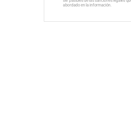
ser pasibles de las sanciones legales 
abordado en la información.