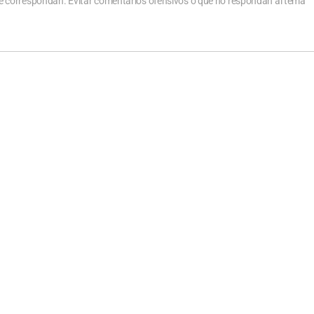
que correspondan. Evitar comentarios ofensivos o que no respondan al tema