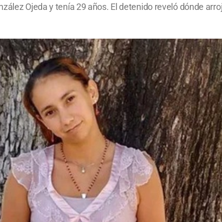
zález Ojeda y tenía 29 años. El detenido reveló dónde arroj