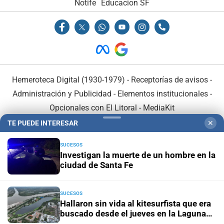
Notife
Educacion SF
Hemeroteca Digital (1930-1979)
-
Receptorías de avisos
-
Administración y Publicidad
-
Elementos institucionales
-
Opcionales con El Litoral
-
MediaKit
TE PUEDE INTERESAR
✕
El Litoral es miembro de:
SUCESOS
Investigan la muerte de un hombre en la
ciudad de Santa Fe
SUCESOS
En Asociación con:
Hallaron sin vida al kitesurfista que era
buscado desde el jueves en la Laguna
Setúbal