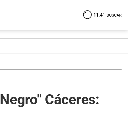
11.4°
BUSCAR
 "Negro" Cáceres: