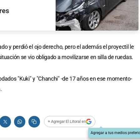
res
do y perdió el ojo derecho, pero el además el proyectil le
ituación se vio obligado a movilizarse en silla de ruedas.
podados "Kuki" y "Chanchi" -de 17 años en ese momento-
.
+ Agregar El Litoral en
Agregar a tus medios preferi