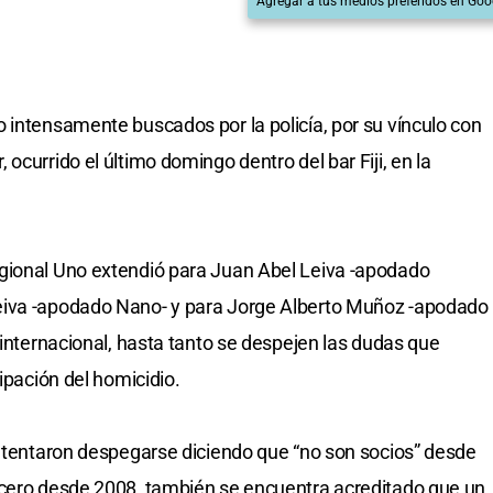
Agregar a tus medios preferidos en Goo
 intensamente buscados por la policía, por su vínculo con
ocurrido el último domingo dentro del bar Fiji, en la
gional Uno extendió para Juan Abel Leiva -apodado
eiva -apodado Nano- y para Jorge Alberto Muñoz -apodado
 internacional, hasta tanto se despejen las dudas que
ipación del homicidio.
intentaron despegarse diciendo que “no son socios” desde
rcero desde 2008, también se encuentra acreditado que un