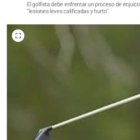
El golfista debe enfrentar un proceso de enjui
"lesiones leves calificadas y hurto".