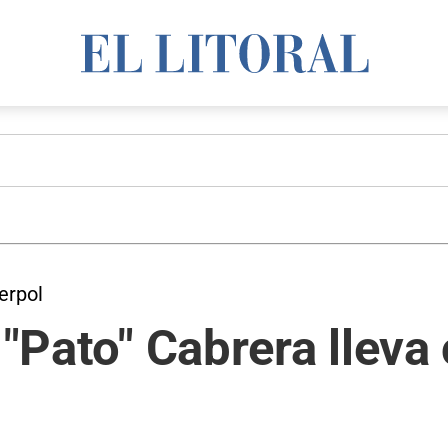
erpol
l "Pato" Cabrera llev