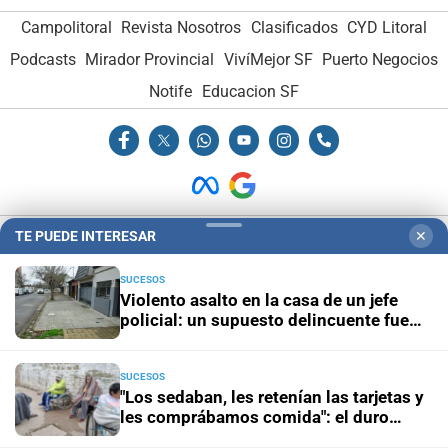
Campolitoral
Revista Nosotros
Clasificados
CYD Litoral
Podcasts
Mirador Provincial
VivíMejor SF
Puerto Negocios
Notife
Educacion SF
TE PUEDE INTERESAR
✕
Hemeroteca Digital (1930-1979)
-
Receptorías de avisos
-
Administración y Publicidad
-
Elementos institucionales
-
SUCESOS
Violento asalto en la casa de un jefe
Opcionales con El Litoral
-
MediaKit
policial: un supuesto delincuente fue
herido de bala
El Litoral es miembro de:
SUCESOS
"Los sedaban, les retenían las tarjetas y
les comprábamos comida": el duro
testimonio de un extrabajador del