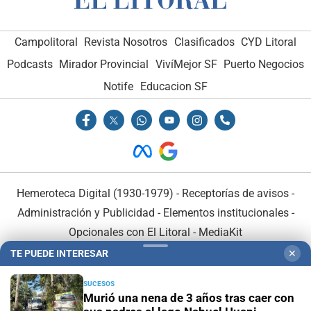
Campolitoral
Revista Nosotros
Clasificados
CYD Litoral
Podcasts
Mirador Provincial
VivíMejor SF
Puerto Negocios
Notife
Educacion SF
Hemeroteca Digital (1930-1979)
-
Receptorías de avisos
-
Administración y Publicidad
-
Elementos institucionales
-
Opcionales con El Litoral
-
MediaKit
TE PUEDE INTERESAR
✕
El Litoral es miembro de:
SUCESOS
Murió una nena de 3 años tras caer con