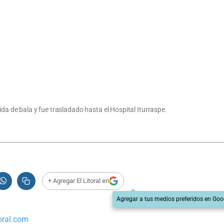
ida de bala y fue trasladado hasta el Hospital Iturraspe.
+ Agregar El Litoral en
Agregar a tus medios preferidos en Goo
oral.com