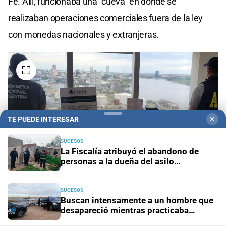
Fe. Allí, funcionaba una "cueva" en donde se
realizaban operaciones comerciales fuera de la ley
con monedas nacionales y extranjeras.
TE PUEDE INTERESAR
✕
SUCESOS
La Fiscalía atribuyó el abandono de
personas a la dueña del asilo
clandestino de Santa Fe
SUCESOS
Buscan intensamente a un hombre que
Un hombre permanece detenido, acusado de administrar una
desapareció mientras practicaba
“cueva” de dinero en la que fueron hallados 45 millones de
kitesurf en Paraje El Chaquito
pesos y casi cien mil dólares. Crédito: El Litoral