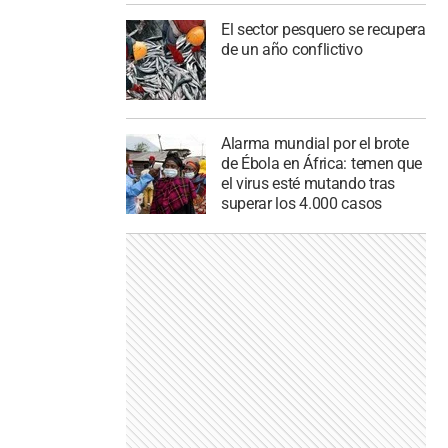
El sector pesquero se recupera
de un año conflictivo
Alarma mundial por el brote
de Ébola en África: temen que
el virus esté mutando tras
superar los 4.000 casos