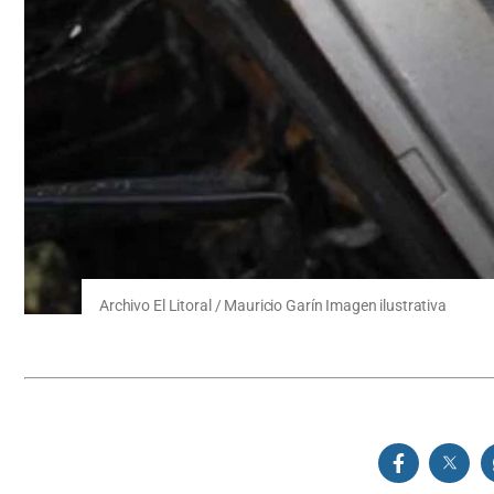
Archivo El Litoral / Mauricio Garín Imagen ilustrativa