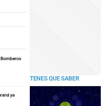
de Bomberos
TENES QUE SABER
araná ya