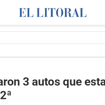
aron 3 autos que est
32ª