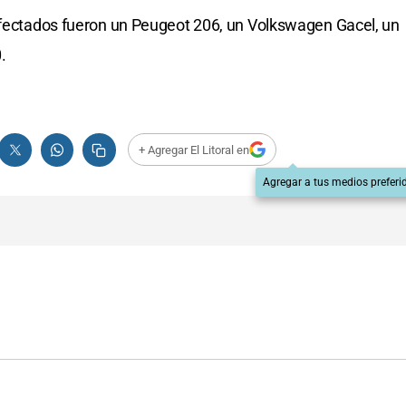
 afectados fueron un Peugeot 206, un Volkswagen Gacel, un
.
+ Agregar El Litoral en
Agregar a tus medios preferi